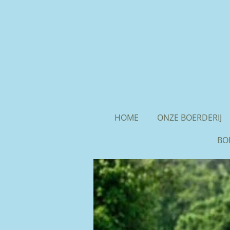
Ga
direct
naar
de
hoofdinhoud
HOME
ONZE BOERDERIJ
BOE